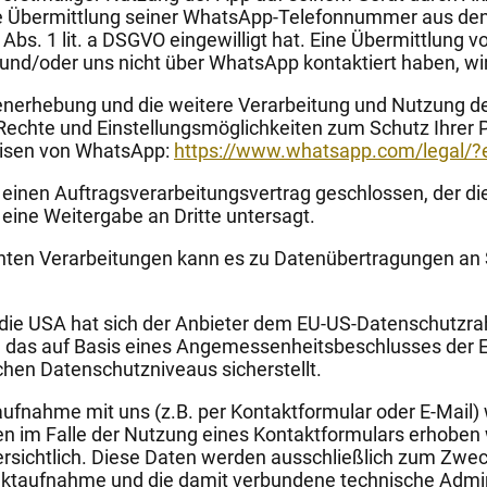
e Übermittlung seiner WhatsApp-Telefonnummer aus den
bs. 1 lit. a DSGVO eingewilligt hat. Eine Übermittlung v
nd/oder uns nicht über WhatsApp kontaktiert haben, wi
nerhebung und die weitere Verarbeitung und Nutzung d
 Rechte und Einstellungsmöglichkeiten zum Schutz Ihrer
eisen von WhatsApp:
https://www.whatsapp.com
/legal
/?
einen Auftragsverarbeitungsvertrag geschlossen, der di
eine Weitergabe an Dritte untersagt.
ten Verarbeitungen kann es zu Datenübertragungen an 
 die USA hat sich der Anbieter dem EU-US-Datenschutzr
 das auf Basis eines Angemessenheitsbeschlusses der
chen Datenschutzniveaus sicherstellt.
fnahme mit uns (z.B. per Kontaktformular oder E-Mail
n im Falle der Nutzung eines Kontaktformulars erhoben 
ersichtlich. Diese Daten werden ausschließlich zum Zwe
taktaufnahme und die damit verbundene technische Admin