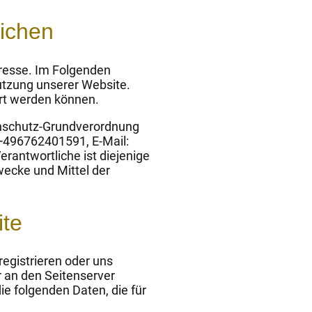
lichen
eresse. Im Folgenden
utzung unserer Website.
ert werden können.
tenschutz-Grundverordnung
 +496762401591, E-Mail:
rantwortliche ist diejenige
wecke und Mittel der
ite
registrieren oder uns
r an den Seitenserver
ie folgenden Daten, die für