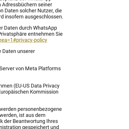
 Adressbüchern seiner
on Daten solcher Nutzer, die
rd insofern ausgeschlossen.
er Daten durch WhatsApp
 Privatsphäre entnehmen Sie
eea=1#privacy-policy
e Daten unserer
Server von Meta Platforms
ahmen (EU-US Data Privacy
 Europäischen Kommission
) werden personenbezogene
werden, ist aus dem
ck der Beantwortung Ihres
istration gespeichert und