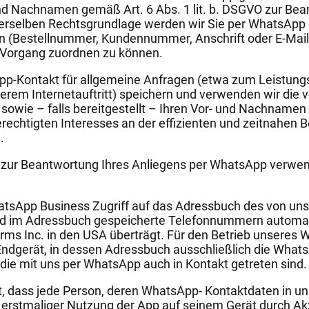
 und Nachnamen gemäß Art. 6 Abs. 1 lit. b. DSGVO zur Be
 derselben Rechtsgrundlage werden wir Sie per WhatsApp
en (Bestellnummer, Kundennummer, Anschrift oder E-Mail
Vorgang zuordnen zu können.
p-Kontakt für allgemeine Anfragen (etwa zum Leistung
erem Internetauftritt) speichern und verwenden wir die
wie – falls bereitgestellt – Ihren Vor- und Nachnamen ge
echtigten Interesses an der effizienten und zeitnahen Be
.
r zur Beantwortung Ihres Anliegens per WhatsApp verwen
atsApp Business Zugriff auf das Adressbuch des von uns
nd im Adressbuch gespeicherte Telefonnummern automat
rms Inc. in den USA überträgt. Für den Betrieb unseres
Endgerät, in dessen Adressbuch ausschließlich die What
die mit uns per WhatsApp auch in Kontakt getreten sind.
lt, dass jede Person, deren WhatsApp- Kontaktdaten in 
ei erstmaliger Nutzung der App auf seinem Gerät durch 