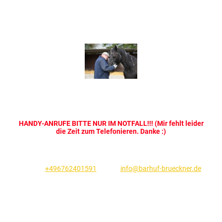
HANDY-ANRUFE BITTE NUR IM NOTFALL!!! (Mir fehlt leider
die Zeit zum Telefonieren. Danke :)
BRÜCKNER Barhufbearbeitung | Kapellenstraße 28 | D-56288
Zilshausen | Germany
Telefon
+496762401591
| eMail:
info@barhuf-brueckner.de
Hufpflege Pferde & Esel | Hufschuhberatung | Klauenpflege in
Deutschland & Luxemburg
Zahlungsmöglichkeiten:
Barzahlung, Kartenzahlung &
Sofortüberweisung